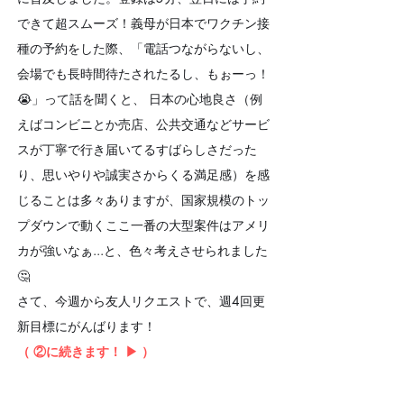
できて超スムーズ！義母が日本でワクチン接
種の予約をした際、「電話つながらないし、
会場でも長時間待たされたるし、もぉーっ！
😭」って話を聞くと、 日本の心地良さ（例
えばコンビニとか売店、公共交通などサービ
スが丁寧で行き届いてるすばらしさだった
り、思いやりや誠実さからくる満足感）を感
じることは多々ありますが、国家規模のトッ
プダウンで動くここ一番の大型案件はアメリ
カが強いなぁ...と、色々考えさせられました
🤔　
さて、今週から友人リクエストで、週4回更
新目標にがんばります！
（ ②に続きます！ ▶︎ ）