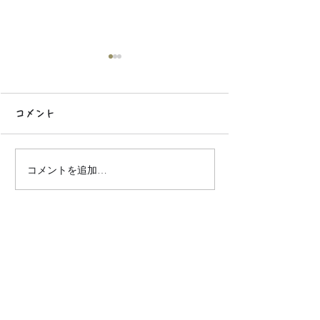
コメント
移住時期は突然に.
コメントを追加…
アリゾナで庭を手に入れ
たら、雑草まみれになっ
た話