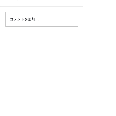
移住時期は突然に.
コメントを追加…
アリゾナで庭を手に入れ
たら、雑草まみれになっ
た話