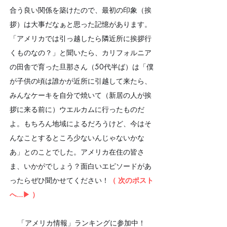
合う良い関係を築けたので、最初の印象（挨
拶）は大事だなぁと思った記憶があります。
「アメリカでは引っ越したら隣近所に挨拶行
くものなの？」と聞いたら、カリフォルニア
の田舎で育った旦那さん（50代半ば）は「僕
が子供の頃は誰かが近所に引越して来たら、
みんなケーキを自分で焼いて（新居の人が挨
拶に来る前に）ウエルカムに行ったものだ
よ。もちろん地域によるだろうけど、今はそ
んなことするところ少ないんじゃないかな
あ」とのことでした。アメリカ在住の皆さ
ま、いかがでしょう？面白いエピソードがあ
ったらぜひ聞かせてください！
（ 次のポスト
へ...▶︎ ）
「アメリカ情報」ランキングに参加中！