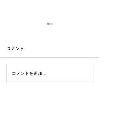
コメント
移住時期は突然に.
コメントを追加…
アリゾナで庭を手に入れ
たら、雑草まみれになっ
た話