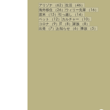
62件の記事
46件の記事
アリゾナ
（62）
生活
（46）
26件の記事
16件の
海外移住
（26）
ウィリー先輩
（16）
15件の記事
14件の記事
渡米
（15）
引っ越し
（14）
12件の記事
10件の記事
ペット
（12）
カルチャー
（10）
9件の記事
8件の記事
8件の記事
コロナ
（9）
IT
（8）
家族
（8）
7件の記事
6件の記事
5件の記
出発
（7）
お知らせ
（6）
事故
（5）