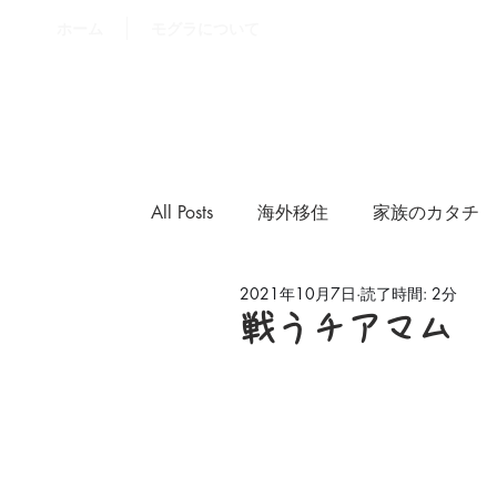
ホーム
モグラについて
All Posts
海外移住
家族のカタチ
2021年10月7日
読了時間: 2分
フォトブログ
戦うチアマム