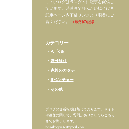
このブログはランダムに記事を配信し
ています。時系列で読みたい場合は各
記事ページ内下部リンクより順番にご
覧ください。
（最初の記事）
カテゴリー
・
All Posts
・
海外移住
・
家族のカタチ
・
ITベンチャー
・
その他
ブログの無断転載は禁じております。
サイト
や画像に関して、質問がありましたらこちら
までお願いします。
hanakogai87@gmail.com