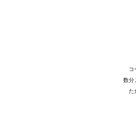
コ
数分
た