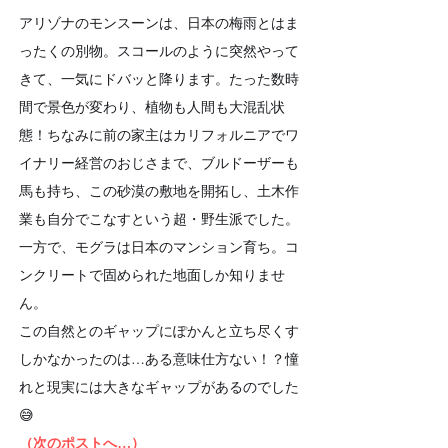
アリゾナのモンスーンは、日本の梅雨とはま
ったくの別物。スコールのように突然やって
きて、一気にドバッと降ります。たった数時
間で景色が変わり、植物も人間も大混乱状
態！ちなみに前の家主はカリフォルニアでワ
イナリー経営のおじさまで、ブルドーザーも
馬も持ち、この砂漠の敷地を開拓し、土木作
業も自分でこなすという超・野生派でした。
一方で、モグラは日本のマンション育ち。コ
ンクリートで固められた地面しか知りませ
ん。
この自然とのギャップにぽかんと立ち尽くす
しかなかったのは…ある意味仕方ない！？憧
れと現実には大きなギャップがあるのでした
😅
（次のポストへ…）