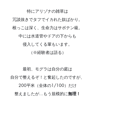
特にアリゾナの雑草は
冗談抜きでタフでイカれた奴ばかり。
根っこは深く、生命力はサボテン級。
中には水道管やドアの下からも
侵入してくる輩もいます。
（※経験者は語る）
最初、モグラは自分の庭は
自分で整えるぞ！と奮起したのですが、
200平米（全体の1/100）だけ
整えましたが…もう規模的に
無理！