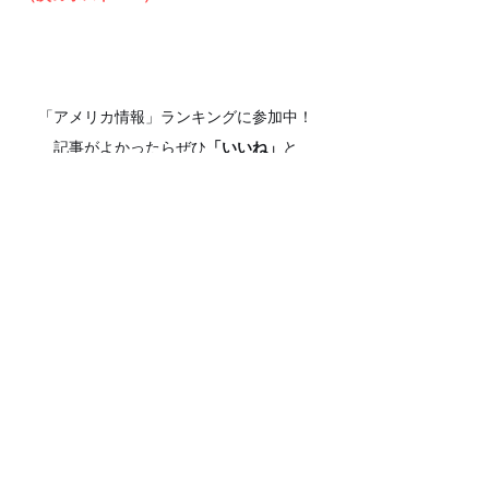
「アメリカ情報」ランキングに参加中！
記事がよかったらぜひ
「いいね」
と
1日1回のクリックで応援お願いします！
（ いつも見ていただきありがとうございます
💦）
▼▼▼