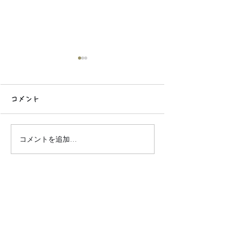
コメント
次回予告
コメントを追加…
読者アンケート
果）